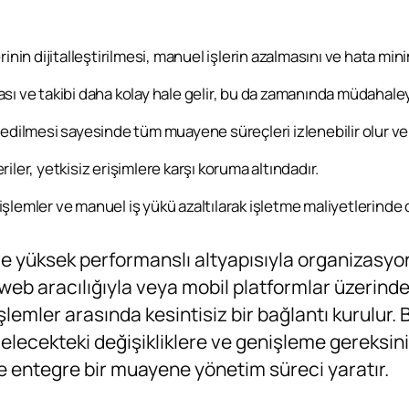
nin dijitalleştirilmesi, manuel işlerin azalmasını ve hata mini
sı ve takibi daha kolay hale gelir, bu da zamanında müdahaley
edilmesi sayesinde tüm muayene süreçleri izlenebilir olur ve d
riler, yetkisiz erişimlere karşı koruma altındadır.
 işlemler ve manuel iş yükü azaltılarak işletme maliyetlerinde 
ve yüksek performanslı altyapısıyla organizasyon
me web aracılığıyla veya mobil platformlar üzerind
işlemler arasında kesintisiz bir bağlantı kurulur
elecekteki değişikliklere ve genişleme gereksi
ve entegre bir muayene yönetim süreci yaratır.